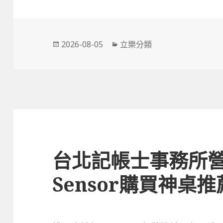
發
分
2026-08-05
立樂分類
佈
類
日
期:
台北記帳士事務所營業
Sensor購買神桌