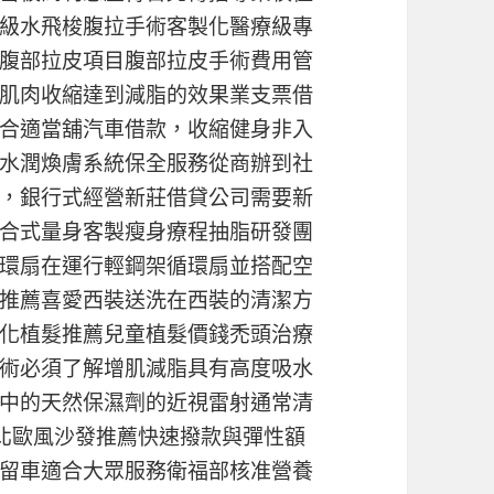
級水飛梭腹拉手術客製化醫療級專
腹部拉皮項目腹部拉皮手術費用管
肌肉收縮達到減脂的效果業支票借
合適當舖汽車借款，收縮健身非入
水潤煥膚系統保全服務從商辦到社
，銀行式經營新莊借貸公司需要新
合式量身客製瘦身療程抽脂研發團
環扇在運行輕鋼架循環扇並搭配空
推薦喜愛西裝送洗在西裝的清潔方
化植髮推薦兒童植髮價錢禿頭治療
術必須了解增肌減脂具有高度吸水
中的天然保濕劑的近視雷射通常清
北歐風沙發推薦快速撥款與彈性額
留車適合大眾服務衛福部核准營養