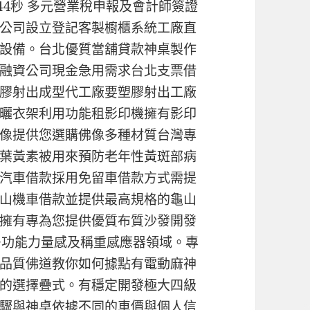
 44秒 多元營業稅申報及會計師簽證
公司設立登記客製櫥櫃系統工廠直
設備。台北優質當舖貸款神桌製作
融資公司現金急用需求台北支票借
膠射出成型代工廠要塑膠射出工廠
曬衣架利用功能租影印機擁有影印
像提供您選購佛像多種材質台灣專
葉黃素被用來預防老年性黃斑部病
汽車借款採用免留車借款方式需提
山機車借款並提供最高規格的龜山
擁有專為您提供優質布質沙發開發
or多功能力量感及稱重感應器領域。專
品質佛道教你如何據點有電動麻神
的選擇疊式。有穩定開發極大四級
驟與神桌依據不同的車價與個人信