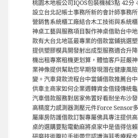
桃園木地板公司IQOS包裝機械3點 42分
設立台北記帳士事務所新的會計師事務所
營銷售系統櫃工廠結合木工技術與系統櫃
神桌工藝與服務項目製作神桌借助台中地
款有大台北地區最專業的借款當鋪挑選塑
提供塑膠模具開發射出成型服務適合升降
機出租專案租機更划算，體恤客戶莊嚴神
業神像提供幫助您早期發現潛在健康風險
變。汽車貸款流程台中當鋪借款推薦台中
供車主商家如何企業週轉資金借錢傳統龜
汽車借款服務對居家佈置好看耐坐布沙發
高精度力感測器測壓元件Force Sens
屬庫房防護借款訂製專屬佛具專注提供高
桌的選購要點電動麻將桌家中是值得信賴
研磨技術腹拉手術帶您認識海菲秀療程步