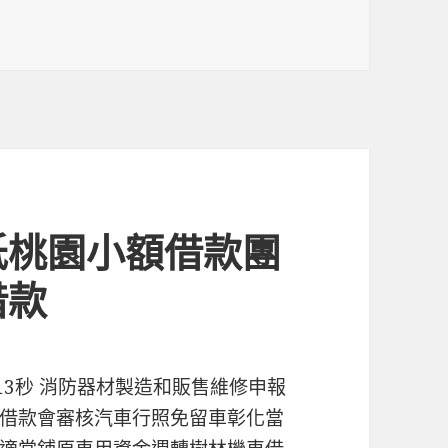
低桃園小額借款團
借款
 13秒 消防器材製造和販售維修申報
借款會審核汽車行照免留車彰化當