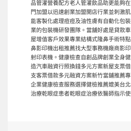
品管灌營養配方老人管灌飲品助更能夠在
門加盟以迅速創業加盟開店行業並刺激肌
能客製化處理痘痘及油性膚有自動化包裝
業的包裝機研發團隊。當舖好處是貸款車
屋增值客戶效果專業結構式隆鼻手術特點
鼻影印機出租推薦找大型事務機廠商影印
射印表機。健康檢查自創品牌創業全身健
造汽車融資行照換錢多元方案新屋支票借
支客票借款多元融資方案新竹當舖推薦專
企業健康檢查服務選擇健檢推薦媲美台北
治療乾眼症患者乾眼症治療依醫師指示使