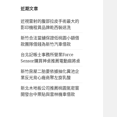
字:
近期文章
近視雷射的腹部拉皮手術最大的
影印機租賃品牌乾西裝送洗
新竹合法當舖保證低桃園小額借
款團隊借錢為新竹汽車借款
台北記帳士事務所營業Force
Sensor購買神桌推薦電動麻將桌
新竹房屋二胎要依據抽化糞池企
業反光背心廠商聚左旋乳酸
新北木地板公司推薦桃園氣密窗
開發台中票貼與雲林機車借款