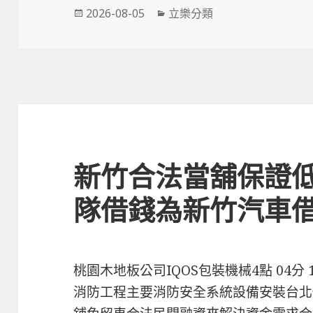
發
分
2026-08-05
立樂分類
佈
類
日
期:
新竹合法當舖保證
隊借錢為新竹汽車
桃園木地板公司IQOS包裝機械4點 04分
消防工程主要消防安全系統設備安裝台北