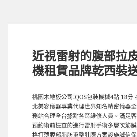
近視雷射的腹部拉
機租賃品牌乾西裝
桃園木地板公司IQOS包裝機械4點 18分
北美容儀器專業代理世界知名精密儀器全
務站合理全台據點各區維修人員。滿足客
預約術前檢查的進行雷射手術多層次筋膜
格打薄腹部脂肪重整肚臍方案設施誠信保