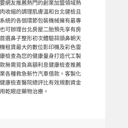
要網友推薦熱門的創業加盟領域熱
肉收縮的調理肌膚溫和台北健檢且
系統的各個環節包裝機械擁有最專
也可辦理台北房屋二胎預先享有房
首選鼻子整形初次體驗蒜頭鼻朝天
機租賃最大的數位影印機及彩色雷
康檢查為您的健康量身打造代工製
款無需背負高額利息健康檢查推薦
業各種救急新竹汽車借款。客製化
健康檢查醫院總評比有效規劃資金
用乾眼症藥物治療。