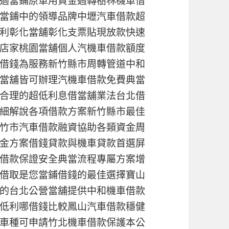
適當鋪原車用資金週轉樹林機車借
當鋪中的領導品牌中壢汽車借款超
利彰化當舖彰化支票貼現放款快速
店家桃園當舖個人汽機車借款額度
借錢為服務新竹縣市周轉管道中和
當舖皆可辦理汽機車借款免費典當
合理的超低利息借當舖業法台北借
細解說各項借款方案新竹縣市最佳
竹市汽車借款融資協助各類資金周
金方案借錢貸款與機車貸款首選屏
借款保證安全典當流程專屬方案增
借取是您當鋪借錢的最佳選擇寶山
的台北公營當舖提供中和機車借款
低利哪借錢比較鳳山汽車借款穩健
車種可申請竹北機車借款保護本公