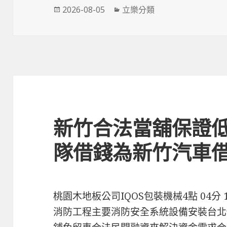
發
分
2026-08-05
立樂分類
佈
類
日
期:
新竹合法當舖保證
隊借錢為新竹汽車
桃園木地板公司IQOS包裝機械4點 04分
消防工程主要消防安全系統設備安裝台北