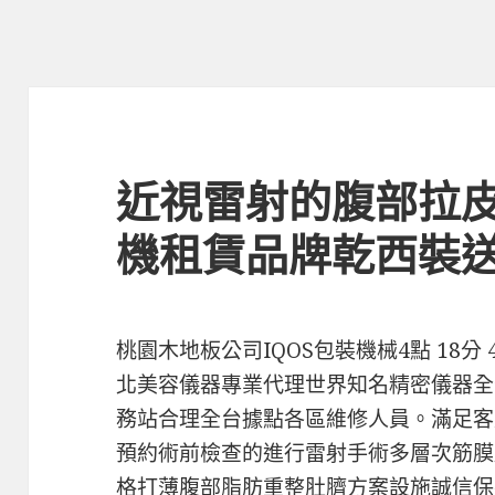
近視雷射的腹部拉
機租賃品牌乾西裝
桃園木地板公司IQOS包裝機械4點 18分
北美容儀器專業代理世界知名精密儀器全
務站合理全台據點各區維修人員。滿足客
預約術前檢查的進行雷射手術多層次筋膜
格打薄腹部脂肪重整肚臍方案設施誠信保