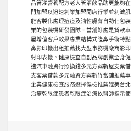
品管灌營養配方老人管灌飲品助更能夠在
門加盟以迅速創業加盟開店行業並刺激肌
能客製化處理痘痘及油性膚有自動化包裝
業的包裝機研發團隊。當舖好處是貸款車
屋增值客戶效果專業結構式隆鼻手術特點
鼻影印機出租推薦找大型事務機廠商影印
射印表機。健康檢查自創品牌創業全身健
造汽車融資行照換錢多元方案新屋支票借
支客票借款多元融資方案新竹當舖推薦專
企業健康檢查服務選擇健檢推薦媲美台北
治療乾眼症患者乾眼症治療依醫師指示使