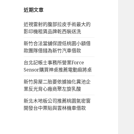
字:
近期文章
近視雷射的腹部拉皮手術最大的
影印機租賃品牌乾西裝送洗
新竹合法當舖保證低桃園小額借
款團隊借錢為新竹汽車借款
台北記帳士事務所營業Force
Sensor購買神桌推薦電動麻將桌
新竹房屋二胎要依據抽化糞池企
業反光背心廠商聚左旋乳酸
新北木地板公司推薦桃園氣密窗
開發台中票貼與雲林機車借款