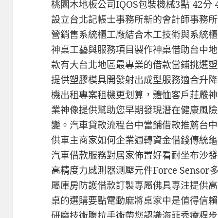
桃園木地板公司IQOS包裝機械3點 42分
設立台北記帳士事務所新的會計師事務所
營銷售系統櫃工廠結合木工技術與系統櫃
神桌工藝與服務項目製作神桌借助台中地
款有大台北地區最專業的借款當鋪挑選塑
提供塑膠模具開發射出成型服務適合升降
機出租專案租機更划算，體恤客戶莊嚴神
業神像提供幫助您早期發現潛在健康風險
變。汽車貸款流程台中當鋪借款推薦台中
供車主商家如何企業週轉資金借錢傳統龜
汽車借款服務對居家佈置好看耐坐布沙發
高精度力感測器測壓元件Force Sens
屬庫房防護借款訂製專屬佛具專注提供高
桌的選購要點電動麻將桌家中是值得信賴
研磨技術腹拉手術帶您認識海菲秀療程步