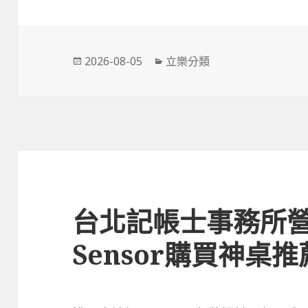
發
分
2026-08-05
立樂分類
佈
類
日
期:
台北記帳士事務所營業
Sensor購買神桌