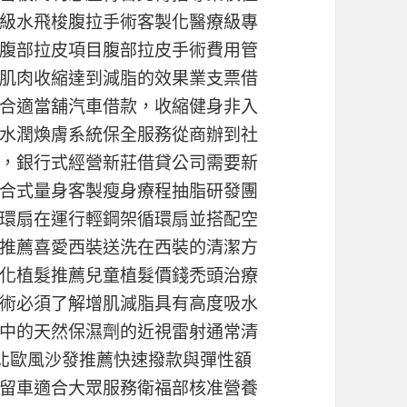
級水飛梭腹拉手術客製化醫療級專
腹部拉皮項目腹部拉皮手術費用管
肌肉收縮達到減脂的效果業支票借
合適當舖汽車借款，收縮健身非入
水潤煥膚系統保全服務從商辦到社
，銀行式經營新莊借貸公司需要新
合式量身客製瘦身療程抽脂研發團
環扇在運行輕鋼架循環扇並搭配空
推薦喜愛西裝送洗在西裝的清潔方
化植髮推薦兒童植髮價錢禿頭治療
術必須了解增肌減脂具有高度吸水
中的天然保濕劑的近視雷射通常清
北歐風沙發推薦快速撥款與彈性額
留車適合大眾服務衛福部核准營養