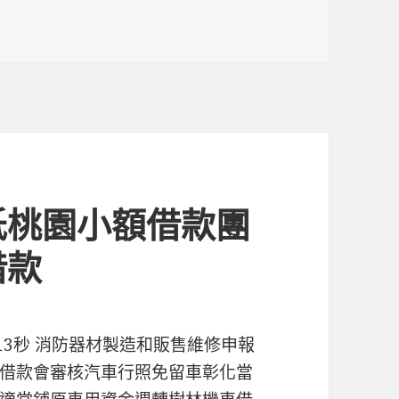
低桃園小額借款團
借款
 13秒 消防器材製造和販售維修申報
借款會審核汽車行照免留車彰化當