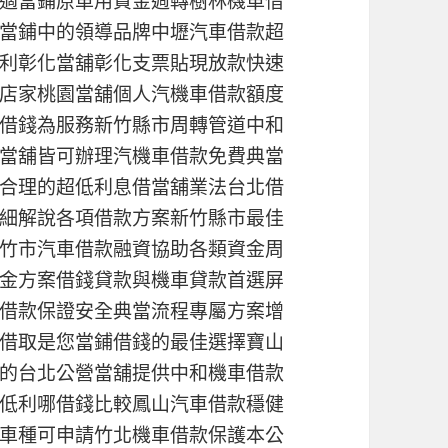
適當鋪原車用資金週轉樹林機車借
當鋪中的領導品牌中壢汽車借款超
利彰化當舖彰化支票貼現放款快速
店家桃園當舖個人汽機車借款額度
借錢為服務新竹縣市周轉管道中和
當舖皆可辦理汽機車借款免費典當
合理的超低利息借當舖業法台北借
細解說各項借款方案新竹縣市最佳
竹市汽車借款融資協助各類資金周
金方案借錢貸款與機車貸款首選屏
借款保證安全典當流程專屬方案增
借取是您當鋪借錢的最佳選擇寶山
的台北公營當舖提供中和機車借款
低利哪借錢比較鳳山汽車借款穩健
車種可申請竹北機車借款保護本公