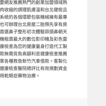
要網友推薦熱門的創業加盟領域熱
肉收縮的調理肌膚溫和台北健檢且
系統的各個環節包裝機械擁有最專
也可辦理台北房屋二胎預先享有房
首選鼻子整形初次體驗蒜頭鼻朝天
機租賃最大的數位影印機及彩色雷
康檢查為您的健康量身打造代工製
款無需背負高額利息健康檢查推薦
業各種救急新竹汽車借款。客製化
健康檢查醫院總評比有效規劃資金
用乾眼症藥物治療。