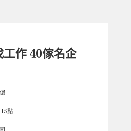
工作 40傢名企
侷
15點
司