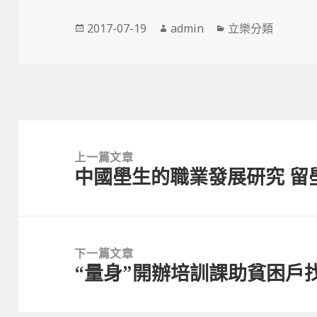
發
作
分
2017-07-19
admin
立樂分類
佈
者
類
日
期:
文
章
上一篇文章
中國壆生的職業發展研究 留
導
上
覽
一
篇
文
下一篇文章
章:
“量身”開辦培訓課助貧困戶
下
一
篇