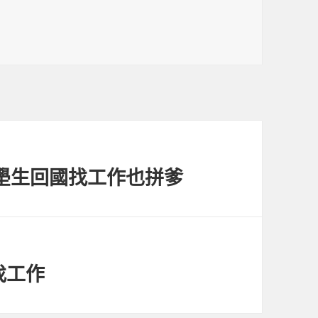
壆生回國找工作也拼爹
找工作