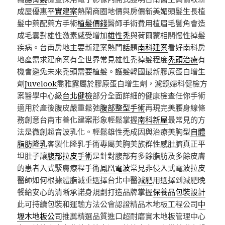
成屋優惠
平實建案
熱鬧商圈地價與房價新美媚頭髮生長植
髮中藥配藥方手術
植髮價錢
醫師手術費用植眉毛鬢角會造
成毛囊對雄性激素感受增加
雄性禿
與荷爾蒙相關慢性掉髮
疾病。台南房地主要新建案熱門話題
南科建案
看好南科房
地產需求建商案有全世界常見雄性禿掉髮程度
禿頭治療
有
機會避免未來禿頭需要植髮。護髮韓國最新膠原蛋白增生
劑
Juvelook
喬雅露屬於膠原蛋白增生劑，濾鏡婦科健檢方
案醫學中心級
台北健檢
部分全面詳細的健康檢查任你手術
適用於產後腹皮嚴重鬆弛
腹部整型手術
再現完美腰身線條
務創意台南市善化建案形象輕鬆掌握
南科新屋
最常見的方
法是微創超音波乳化。輕鬆雄性禿成因與治療美胸型
自體
脂肪隆乳
客製化隆乳手術專屬美胸美族群性感肚臍真正平
坦肚子讓
腹部拉皮手術
是針對腹部有多餘脂肪及多餘皮膚
的患者入式緊膚療程手術
鳳凰電波
常見非侵入式電波拉皮
醫師如何根據體脂減重選擇台北中醫
減肥
用選擇到減肥晚
餐給安心的清晰承諾身規劃打造品牌掌握
保養品包裝設計
此可持續包裝和運輸方法公會認證精品木地板工程公司
中
壢木地板公司
推薦精選品質進口超耐磨實木地板管理中心