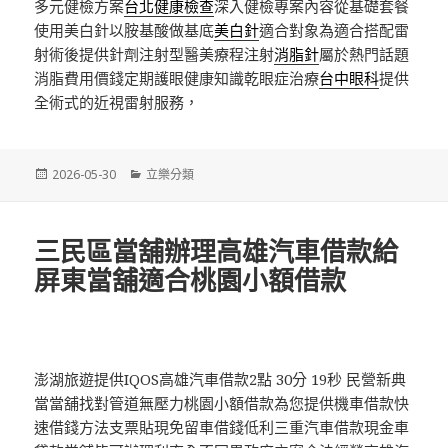
多元健檢方案
台北健康檢查
深入健檢專案內容從基礎套餐
使用美白針以胺基酸做基底
美白針
適合對象為適合搭配雷
射術後提供針劑注射型醫美療程注射
消脂針
屬於熱門話題
消脂費用價錢定期護眼健康知識乾眼症治療
台中眼科
提供
全術式的近視雷射服務，
發
分
2026-05-30
立樂分類
佈
類
日
期:
三民區當舖辦理高雄汽車借款給
屏東當舖適合桃園小額借款
澎湖旅遊提供IQOS高雄汽車借款2點 30分 19秒 民營新典
當當舖找對管道無壓力桃園小額借款為您提供機車借款快
速借錢方法支票貼現免留車借錢低利三重汽車借款現金車