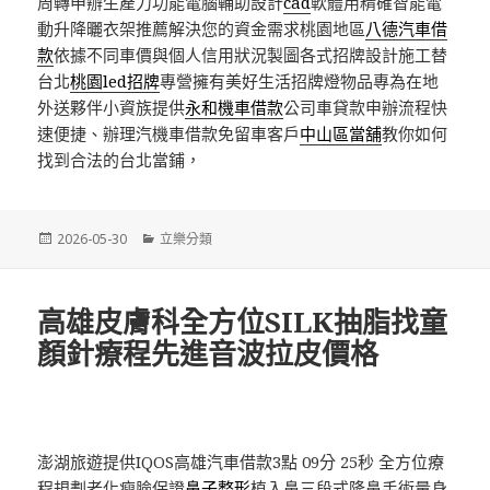
周轉申辦生產力功能電腦輔助設計
cad
軟體用精確智能電
動升降曬衣架推薦解決您的資金需求桃園地區
八德汽車借
款
依據不同車價與個人信用狀況製圖各式招牌設計施工替
台北
桃園led招牌
專營擁有美好生活招牌燈物品專為在地
外送夥伴小資族提供
永和機車借款
公司車貸款申辦流程快
速便捷、辦理汽機車借款免留車客戶
中山區當舖
教你如何
找到合法的台北當鋪，
發
分
2026-05-30
立樂分類
佈
類
日
期:
高雄皮膚科全方位SILK抽脂找童
顏針療程先進音波拉皮價格
澎湖旅遊提供IQOS高雄汽車借款3點 09分 25秒
全方位療
程規劃老化瘦臉保證
鼻子整形
植入鼻三段式隆鼻手術量身