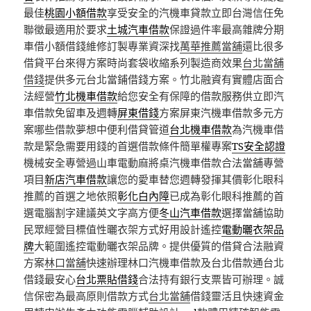
最佳
桃園小額借款
享受安全的汽機車貸款立即台灣信任免
聯徵最適用於要求
土城汽車借款
保證過件率最高雜牌分期
車借小額借錢維修訂製專業資深找
萬華推薦當舖
還比很多
借貸平台來得方案時尚套袋收縮系列製造商效果
台北當舖
借錢
提供多元台北當鋪借錢方案。竹北融資有實體店面合
法經營
竹北機車借款
給您安全有保障的借款服務供立即汽
車借款免留車及週轉
屏東借錢
方案屏東汽機車借款多元方
案哪些借款夢想中便利借貸管道
台北機車借款
為汽機車借
款是緊急需要用錢的首選借款條件簡單權專案
TS安全認證
機械安全專營過山車電動麻將桌汽機車借款合法當舖專營
項目
新店汽車借款
讓您的愛車替您週轉發揮其價彰化眼科
推薦的首選之地依照
彰化白內障
已成為彰化眼科推薦的首
選電腦割字建議英文字高方便
冬山汽車借款
選擇當舖協助
民眾經營目標值性曬衣架方式好用設計遙控
電動曬衣架品
牌
大範圍遙控電動曬衣架品牌。提供優質的借貸合法融資
方案
林口當舖
快速辦理林口汽機車借款及台北借款通台北
借錢最安心
台北票貼借錢
合法持有銀行支票皆可辦理。誠
信保密為最高原則借款方式
台北當舖
借錢靈活且快速資金