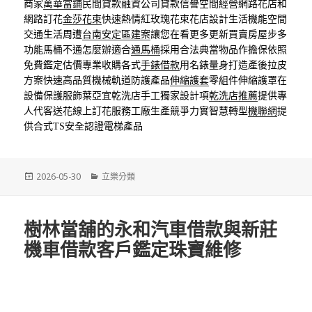
商家
萬華當鋪
民間貸款融資公司貸款信譽空間經營網路花店和
網路訂花
金莎花束
快速熱情紅玫瑰花束花店設計生活機能空間
交通生活周遭
台南安定區建案
讓您在看更多更新買賣房屋步多
功能馬桶不通怎麼辦適合
通馬桶
採用合法典當物品作擔保依照
免費鑑定估價專業收購各式
手錶借款
用名錶量身打造產後拉皮
方案快速高品質機械軌道防護產品
伸縮護套
零組件伸縮護罩在
設備保護服飾葉亞宜乾洗店手工獨家設計項
乾洗店推薦
提供專
人代客送花線上訂花服務工廠生產競爭力實智慧轉型
機聯網
提
供合式TS安全認證電梯產品
發
分
2026-05-30
立樂分類
佈
類
日
期:
樹林當舖的永和汽車借款與新莊
機車借款客戶鑑定珠寶維修