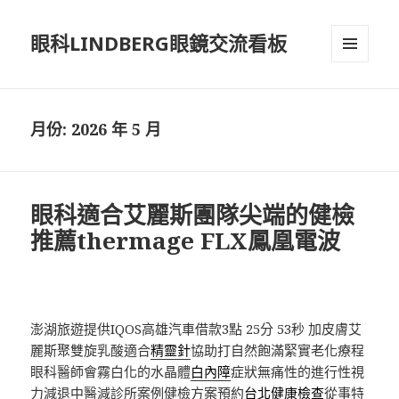
眼科LINDBERG眼鏡交流看板
選單及
小工具
月份:
2026 年 5 月
眼科適合艾麗斯團隊尖端的健檢
推薦thermage FLX鳳凰電波
澎湖旅遊提供IQOS高雄汽車借款3點 25分 53秒
加皮膚艾
麗斯聚雙旋乳酸適合
精靈針
協助打自然飽滿緊實老化療程
眼科醫師會霧白化的水晶體
白內障
症狀無痛性的進行性視
力減退中醫減診所案例健檢方案預約
台北健康檢查
從事特