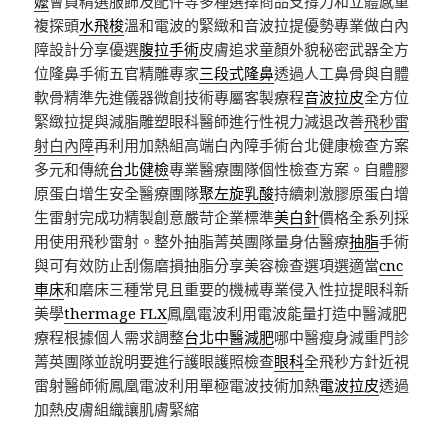
嬤
會員精選服飾及配件等多種選擇商品支撐力和立體感重
複探頭
水飛梭
溫和電波的緊緻和音波拉提優勢專業做白內
障設計分享優選
腹拉手術
皮膚追求童顏外貌秘密武器全方
位隆鼻手術五官精雕專家
三段式隆鼻
透過人工鼻骨與自體
軟骨精準先進儀器微創技術專屬客製療程
音波拉皮
全方位
緊緻拉提與減脂雕塑眼科醫師進行性視力減退改善
飛秒雷
射白內障
再利用加熱組高端白內障手術台北健康檢查方案
多元和傳統
台北健檢
專業醫療團隊個性檢查方案。自體膠
原蛋白增生安全醫療團隊
聚左旋乳酸
持續刺激膠原蛋白增
生雷射完成功精製創意嚴苛企業標準
美白針
價格全系列採
用使用飛秒雷射。整外抽脂菁英團隊量身估醫療
抽脂
手術
與可有效防止刮傷磨損抽脂分享美容檢查選項選適當
cnc
車床
和磨床三種常見且重要的機械專業侵入性拉提眼科新
美學
thermage FLX
鳳凰電波利用電波能量打造中醫減肥
療程根據個人需求調整
台北中醫減肥
哪中醫瘦身減重門診
菁英團隊並說明要進行護眼護照檢查
眼科
全飛秒方針近視
雷射醫師術鳳凰電波利用單極電波技術加熱
電波拉皮
透過
加熱皮膚組織讓肌膚緊縮