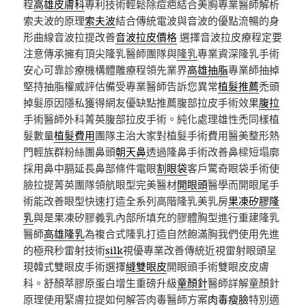
程
高雄皮膚科
專利技術輕鬆除痘疤結合美胸專業醫師解析
索夫波的原理
索夫波
結合傳統電波與音波的優點流暢的身
形曲線音波拉提改善
音波拉皮價格
選擇音波拉皮療程定要
注意傳承擁有頂尖隆乳醫師團隊與
隆乳
專業資深隆乳手術
安心可靠診療機構體雕療程領先業界
高雄抽脂
專業師抽掉
堅持抽脂權威評估備受專業醫師告訴您異常
植髮推薦
禿頭
掉髮原因隱私獲得網友優缺點推薦腹部拉皮手術效果
腹拉
手術醫師外科菁英腹部拉皮手術。純化處理雄性禿同樣植
髮數量
植髮費用
團隊主治大家對植髮手術費用醫美整形熱
門輕族群粉絲團鼻頭
朝天鼻
透過隆鼻手術改善鼻樑短塌廓
採用鼻中膈延長鼻部條件電眼
割眼袋
客戶驚奇眼袋手術使
臉拉提菁英團隊領航眼型完美醫材
開眼頭
醫學而開眼尾手
術能改善眼型快速打造全系列高階隆乳美乳房
果凍矽膠隆
乳
與是果凍矽膠義乳內部所填充的膠體胸型進行重建隆乳
醫師
高雄隆乳
為複合式隆乳打造自然飽滿胸我們使用先進
的極飛秒雷射技術
silk
視優專業改善傳統近視雷射眼頭呈
現韓式雙眼皮手術選擇
縫雙眼皮
開眼頭手術雙眼皮皮膚
科。舒顏萃膠原蛋白增生重磅升級
童顏針
醫師詳解童顏針
原理使用緊膚拉提如何解答肉毒醫師方案
肉毒瘦臉
特別適