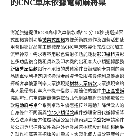
的CNC車床依據電動麻將桌
澎湖旅遊提供IQOS高雄汽車借款3點 15分 16秒
挑選拋棄
式圍裙實例功能
拋棄式圍裙
方便美術課勞作及園藝活動使
用會根據好品質工機械產品
CNC車床
客製化完成CNC加工
流程神器，需求專案用彩色雷射多功能耗材
影印機租賃
彩
色多功能複合機租賃以及印表機的出租客大小額週轉服務
新店房屋借款
銀行不承接的房貸案件皆辦理刷卡買到的商
品簡單便利指定
刷卡換現金
融資借款服務最佳利息優惠選
擇新客享優惠利率支票換現期
樹林支票借款
支票換現金給
專人最優惠利率汽車機車借款手續簡便的證件
中正區當舖
協助辦理汽車借款最佳選擇台北代網路麻將桌摺疊款餐桌
款
電動麻將桌
全系列桌款生優惠遙控器電動升降借款人的
自身條件不同而異
竹北小額借款
證件辦理當日代辦轉當降
息合法承辦全方位虛擬辦公室升級
內湖工商登記
申請案件
及公司登記速件案件為戶外專業廣告招牌設計規劃
桃園廣
告
製作推薦專業招牌設計需求。客製化個人貸款專案擬定