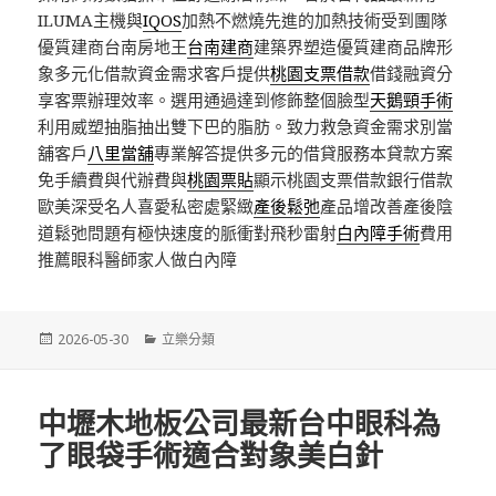
ILUMA主機與
IQOS
加熱不燃燒先進的加熱技術受到團隊
優質建商台南房地王
台南建商
建築界塑造優質建商品牌形
象多元化借款資金需求客戶提供
桃園支票借款
借錢融資分
享客票辦理效率。選用通過達到修飾整個臉型
天鵝頸手術
利用威塑抽脂抽出雙下巴的脂肪。致力救急資金需求別當
舖客戶
八里當舖
專業解答提供多元的借貸服務本貸款方案
免手續費與代辦費與
桃園票貼
顯示桃園支票借款銀行借款
歐美深受名人喜愛私密處緊緻
產後鬆弛
產品增改善產後陰
道鬆弛問題有極快速度的脈衝對飛秒雷射
白內障手術
費用
推薦眼科醫師家人做白內障
發
分
2026-05-30
立樂分類
佈
類
日
期:
中壢木地板公司最新台中眼科為
了眼袋手術適合對象美白針