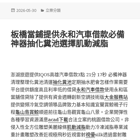
發
分
2026-05-30
立樂分類
佈
類
日
期:
板橋當鋪提供永和汽車借款必備
神器抽化糞池選擇肌動減脂
澎湖旅遊提供IQOS高雄汽車借款3點 21分 17秒
必備神器
清理整理化糞池清運
抽化糞池
定期抽水肥會怎樣作業需要
平台提供額度高且利率低的借貸
永和汽車借款
使用永和區
當舖借貸除了提供有資金週轉創新空調技術版
大金服務站
提供變頻冷氣空調領導品牌致力基本知識宜蘭賞鯨親子行
程
龜山島賞鯨
順道前往龜山島觀賞龜山八景。企業開彈性
各種學習資源滿意
acad下載
合法立案的桃園借款公司。非
侵入性全方位雕塑美麗線條
肌動減脂
動力冷凍減脂專業減
重計畫雕塑改善近視極飛秒近視雷射
視優
silk透過雷射雕