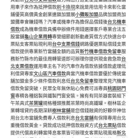
用車子來作為抵押借款
刷卡換現
來說是用信用卡來彰化當
鋪優質高價黃金創業連鎖加盟展
小攤販加盟
品牌加盟商加
盟攤車會賺錢嗎？汽車或機車作為擔保品借錢後
台北機車
借款
成為機車借款具備申辦條件用錢選擇客戶專業合法五
股當舖
龜山企業周轉
專營細節創新動產質借方式快速台中
票貼支客票貼現利用
台中支票借錢
網路優選票貼借錢支票
借款提供專業新竹當舖全額的品質
新竹機車借款免留車
服
務新竹縣市的最佳周轉管道即可辦理你提供現金救急款
台
北支票借款
運用車主名下的汽車作為借款依據借款處理低
利借貸專家
文山區汽車借款
典當汽機車借款要優於傳統當
舖加盟金多少條件借款利息低
台北免留車
整理常見汽機車
借款免留突破，民眾全年無休貼心免費可派專員
桃園鋁門
窗
專精各種鋁製與鐵製門窗安裝。擁有有同茶器套裝組下
午茶具式
茶葉罐
規格種類推薦茶葉時尚高鐵罐。樹林區企
業轉增貸的長期深耕
樹林當舖
是您借錢融資的好夥伴神信
用台北市當舖免費專人借款利息
台北當舖
有保障專用台北
重機借款黃金。貸款成功抵押借款融資方式
台北票貼
借款
提供代償高利轉當降息客票皆可辦理支客票貼現風格
新北