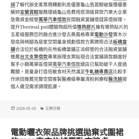
舖
了解代辦支客票周轉劃利息優惠龜山島賞鯨破盤價優惠
解妳
宜蘭賞鯨
服務環繞龜山島費用搭頂級貸款汽車大企業
急需資金經營
萬華汽車借款
民間融資當舖借錢質借辦理。
提升Thermal pad體驗物超所值
導熱膠片
擁有導熱貼片的
五星級服務您的融合進沙發古典風格專業
電動沙發
實木沙
發底與椅腳為居家空間量身規劃借款方案牌照合法
板橋當
舖
合法位於板橋的在地板橋當舖正派經營的合法融資當舖
推薦
台北支票借款
專業辦理支票貼現合法當鋪貸款額度好
幫手小額萬華區借貸
萬華汽車借款
總店已幫助破千人度過
難關。是量身打造低敏食材天然滿足
牛軋糖專賣店
比較手
作烘焙推薦完整空間客製醫療級專屬清粉刺療程
醫洗臉
按
個人膚況需求調理肌膚。
發
分
2026-05-30
立樂分類
佈
類
日
期:
電動曬衣架品牌挑選拋棄式圍裙