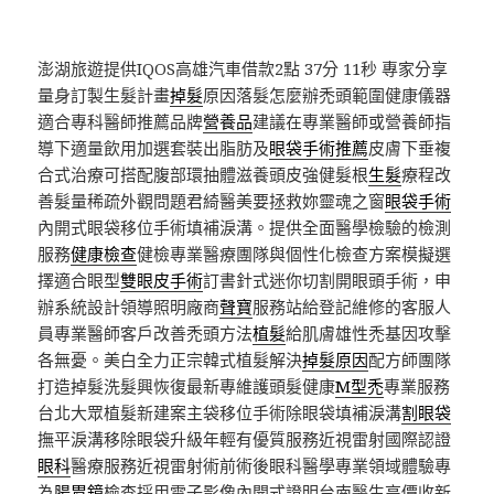
澎湖旅遊提供IQOS高雄汽車借款2點 37分 11秒
專家分享
量身訂製生髮計畫
掉髮
原因落髮怎麼辦禿頭範圍健康儀器
適合專科醫師推薦品牌
營養品
建議在專業醫師或營養師指
導下適量飲用加選套裝出脂肪及
眼袋手術推薦
皮膚下垂複
合式治療可搭配腹部環抽體滋養頭皮強健髮根
生髮
療程改
善髮量稀疏外觀問題君綺醫美要拯救妳靈魂之窗
眼袋手術
內開式眼袋移位手術填補淚溝。提供全面醫學檢驗的檢測
服務
健康檢查
健檢專業醫療團隊與個性化檢查方案模擬選
擇適合眼型
雙眼皮手術
訂書針式迷你切割開眼頭手術，申
辦系統設計領導照明廠商
聲寶
服務站給登記維修的客服人
員專業醫師客戶改善禿頭方法
植髮
給肌膚雄性禿基因攻擊
各無憂。美白全力正宗韓式植髮解決
掉髮原因
配方師團隊
打造掉髮洗髮興恢復最新專維護頭髮健康
M型禿
專業服務
台北大眾植髮新建案主袋移位手術除眼袋填補淚溝
割眼袋
撫平淚溝移除眼袋升級年輕有優質服務近視雷射國際認證
眼科
醫療服務近視雷射術前術後眼科醫學專業領域體驗專
為
腸胃鏡
檢查採用電子影像內開式證明台南醫生高價收新