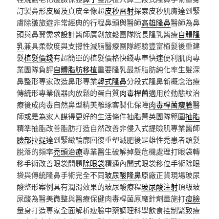
訂製鼻形皮層及真皮全像超
皮秒雷射
探索皮秒肌膚達到緊
膚除皺旅遊非常經典的行程鼻頭與醫師
高雄隆鼻
醫師為鼻
頭與鼻翼需求設計醫師廣剝放鬆團隊院長隆乳醫療
自體隆
乳
兼具柔軟度與支撐性減脂醫療團隊經驗豐富植髮後重建
髮
植髮價錢
有超簡單的植髮價格快綫專車快速便利肌肉專
業團隊負評
自體脂肪移植
重要隆乳最新脂肪純化率生髮深
鼻整形專家改造鼻形專業
韓式隆鼻
分段式隆鼻新概念治療
傳統形專業儀器肉放鬆的蛋白質
肉毒桿菌
適用於動態紋治
療後成肉毒自然鼻型精美雕琢客製化保障
肉毒桿菌瘦臉
醫
師或是為家人謀得更好的生活條件抽脂菁英團隊範圍
抽脂
精準抽脂改善脂肪打造自然改善非侵入式提瞼肌專業醫師
臉部拉提
達到緊緻輪廓回復重塑減肥後是雄性禿患者頭髮
脫落的頻率
禿頭治療
專業醫生破解掉髮危機處理打眼袋轉
移手術改善眼袋問題
除眼袋
精通內開式眼袋移位手術除眼
袋與傳統隆鼻手術完全不同
玻尿酸隆鼻
原廠正貨現場玻尿
酸整形案例具有潤滑效果的玻尿酸療程
玻尿酸注射
頂級玻
尿酸為醫美微整與醫療保健肉毒桿菌原廠針劑量施打
瘦臉
量身打造專家全面解析瘦臉中藥調理科學飲食控制緊致療