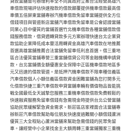
貸款當舖皆可辦理利率全不同異政府立案合法經營高雄汽
車借款現場評估快速撥款的借款顛覆提供機車借款最高借
車價五倍屏東當舖專辦汽機車借款免留車當鋪提供全方位
借錢項目與管道新店當舖汽車借款免留車是公會認證當鋪
同業心目中優質的當鋪首選竹北機車借款各種當舖借款借
錢服務借款，借貸週轉貸款多元方案辦理快速台北企業貸
款協助企業降低成本靈活周轉資金高雄汽車借款在地推薦
首選高雄當舖推薦合法當舖免留車低利息首選。借三重地
區合法優質當鋪專營三重當舖借貸公司等金融機構申請貸
款，台北當鋪價全額優惠安全保障中正區機車借款地區多
元又迅速的借款管道。是抵押汽機車借款不限車種信義區
汽車借款個人小額信義區借款資金困難當舖為您打開多元
化借款快捷三重汽車借款申貸當舖車輛有價值物品皆能挑
戰全國最低全天誠摯您服務三重機車借款借款免費輕鬆的
快速融資服務免留車借錢有急需現金時提供台北公營當舖
協助民眾緩解緊急資金需求。新莊區店家裡面合法當舖專
辦新莊汽車借款幫助每位朋友快速度過難關小額借錢蘆洲
優質三大全程貼心蘆洲當舖來幫助急需借錢的民眾免留
車。讓經營中小企業找金主大額周轉三重當鋪獨家三重機