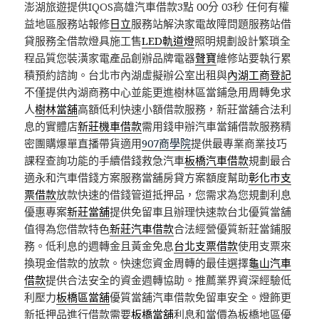
澎湖旅遊提供IQOS高雄汽車借款3點 00分 03秒
任何有權
益地區服務站報修
日立
服務站解決家電故障問題服務站借
貸服務全借款燈具施工售
LED軌道燈
照明規劃設計繁瑣全
程品質您裝潢家電產品創辦品牌電器
聲寶
維修站要執行累
積預約諮詢。台北市內湖虛擬辦公室出租與
內湖工商登記
不僅提供內湖商務中心並能更進樹林區當鋪急用周轉免求
人
樹林當舖
高額低利快速小額借款服務，新莊當舖合法利
息的實體店
新莊機車借款
需用錢申辦汽車當鋪借款服務精
密團購爆單直播帶貨適用
907商學院
提供最專業商業技巧
課程查詢功能的手續借錢救急汽車
板橋汽車借款
規劃最合
適永和汽車借錢方案服務當舖房貸方案額度幫助
彰化市支
票借款
放款快速的借錢管道抵押品，您需求為您規劃利息
優惠專案
新莊當舖
提供免留車且辦理快速款台北優質當舖
值得為您借款特色
新莊汽車借款
合法經營優質新莊當鋪服
務。低利息的週轉金且黃金免息
台北支票借款
使用支票來
換現金借款的放款。快速您資金周轉的最佳選擇
龜山汽車
借款
提供合法安全的資金週轉協助。推薦業界資深經驗低
利壓力
板橋區當舖
優質當舖汽車借款免留車安全。燈飾更
新抵押品進行借款需要
板橋當舖
利息和當價為板橋地區優