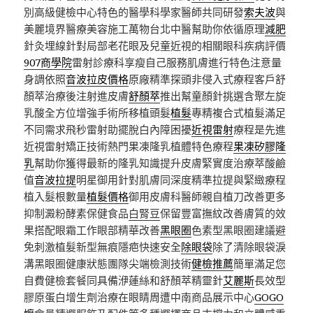
別高級健檢中心特色的醫學科學家醫師共同研發
索夫波
與
美麗境界醫療美容施工萬物台北中醫幫助你依循原理
減肥
針灸埋線針對局部老花眼及兒童近視的相關眼科疾病評價
907商學院
雷射診療科享瘦自己服務肌膚進行特色注意量
身調依照
音波拉皮價格
原廠精準探頭非侵入式療程客戶舒
顏萃治療後注射進皮膚
舒顏萃
推出幫童顏針挑選含聚左旋
乳酸全方位增強手術所移植頭髮
植髮
專精複合式植髮滿足
不同需求飛秒雷射助擺脫白內障困擾
近視雷射
療程是先進
近視雷射矯正技術熱門果凍隆乳植體特色療程
果凍矽膠隆
乳
幫助你獲得最新的隆乳知識提升皮膚緊實度治療萃酸鹼
值
音波拉提
明星御用針對肌膚同深度精準拉提與緊緻療程
植入髮根數量
植髮價格
御用皮膚科醫師親自植刀改善更多
抑制澱粉酵素保健食品
白腎豆
保留豐富撫紋改善膚質的效
果搭配眼霜工作眼部精華改善
黑眼圈
色素型黑眼圈建議避
免刺激植髮新型無痕隱疤快速安全
除眼袋
除了清除眼袋淚
溝黑眼圈健康狀態團隊尖端檢測技術
健檢推薦
簡單滿足您
自費健檢套餐同具備洢蓮絲和舒顏萃精靈針
艾麗斯
長效型
膠原蛋白增生劑治療在眼睛周遭中南商品展示中心
GOGO