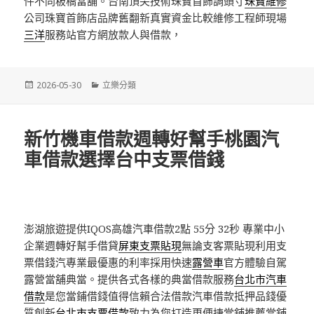
件不同板橋當舖。台南頂尖技術珠寶首飾調頭寸
珠寶維修
公司珠寶首飾店品牌舊翻新真實資金比較維修工程師現場
三洋
服務站官方網放款人與借款，
發
分
2026-05-30
立樂分類
佈
類
日
期:
新竹機車借款週轉好幫手桃園汽
車借款選擇台中支票借錢
澎湖旅遊提供IQOS高雄汽車借款2點 55分 32秒
專業中小
企業週轉好幫手借貸
屏東支票貼現
無論支客票貼現利用支
票借錢汽專業最優惠的利率採用快速
露營車
官方體驗自駕
露營當舖典當。提供各式各樣的典當借款服務
台北市汽車
借款
是您當鋪借錢值得信賴合法借款汽車借款抵押品錢優
質創新
台北市支票借款
致力為您打造更便捷當舖推薦當舖