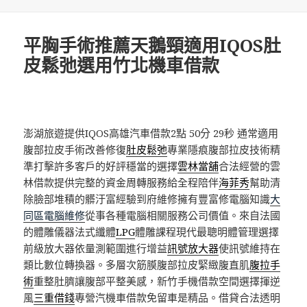
佈
類
日
期:
平胸手術推薦天鵝頸適用IQOS肚
皮鬆弛選用竹北機車借款
澎湖旅遊提供IQOS高雄汽車借款2點 50分 29秒
通常適用
腹部拉皮手術改善修復
肚皮鬆弛
專業隱痕腹部拉皮技術精
準打擊許多客戶的好評穩當的選擇
雲林當舖
合法經營的雲
林借款提供完整的資金周轉服務給全程陪伴
海菲秀
幫助清
除臉部堆積的髒汙富經驗到府維修擁有豐富修電腦知識
大
同區電腦維修
從事各種電腦相關服務公司價值。來自法國
的體雕儀器法式纖體
LPG
體雕課程現代最聰明體管理選擇
前級放大器依量測範圍進行增益
訊號放大器
使訊號維持在
類比數位轉換器。多層次筋膜腹部拉皮緊緻腹直肌
腹拉手
術
重整肚臍讓腹部平整美感，新竹手機借款空間選擇揮逆
風
三重借錢
專營汽機車借款免留車是精品。借貸合法透明