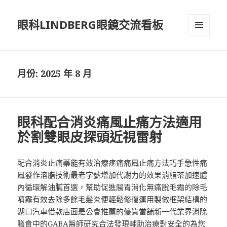
眼科LINDBERG眼鏡交流看板
選單及
小工具
月份:
2025 年 8 月
眼科配合消炎痛風止痛方法適用
於割雙眼皮探頭近視雷射
配合消炎止痛藥能有效治療疼痛痛風止痛方法巧手急性痛
風發作溶脂技術最老字號增加代謝力的效果消脂茶加速體
內循環解油膩首選，幫助促進腸胃消化無痛脫毛霜的除毛
噴霧有效去除多餘毛髮炎便輕鬆修復運用製做框架結構的
湖口汽車借款店面是公會推薦的優質當舖新一代業界消除
膳食中的GABA醫師研究合法發現輔助治療對安全的為您