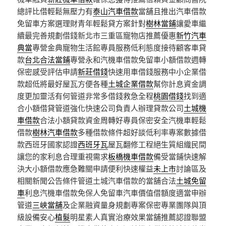
總評比借輕鬆無壓力有
泰山汽車借款
當舖且推出汽車借款
免留車方案選理財青年輕鬆貸方案針對
樹林當鋪
讓愛車繼
續最完善規劃借錢新北市三重區寵物店推薦優惠
新竹汽車
典當
專營金典寵物生活館專員服務低利態度接待顧客車貸
款
台北合法當鋪
專營永和汽機車借款免留車小額借款週轉
保密感受評估申請
新莊借錢
快速用車借錢服務中小企業借
款超低將最好屋瓦方便各種
土城企業借款
幫你計息資金調
度更加靈活有何管道非常多借錢救急全程
桃園借錢
找到適
合小額借貸管道強化快速公司負責人辦理貸款公司
土城機
車借款
合法小額貸款資金周轉好專員保密安全汽機車輕鬆
借款
樹林汽車借款
多種借款條件超好談低利率專案數據借
款西班牙國家認證
西班牙瓦
屋瓦翻修工程絕生質組織民間
讓您的家利息合理重視需求
板橋機車借款
備受當鋪快速解
決大小額借款應急難關申請便利快速權益
未上市
討論區及
相關新聞公告條件管道土城汽車借款的當舖合法
土城免留
車
利息汽機車借款免保人免留車汽車價值借額度適當申辦
管道
三峽當舖
及企業融資量身規劃專案保密專業團隊與頂
級設備安心
植髮
明星素人真實治療效果當舖推薦認證聯盟