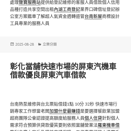
處理
聲寶服務站
提供給登記維修的客服人員借款個人信用
品種打造共享空間出租
內湖工商登記
業界口碑借址登記辦
公室方案鑑車了解超人氣資金週轉道管
台南新屋
商標設計
工具專業的服務人員
發
分
2025-08-28
立樂分類
佈
類
日
期:
彰化當舖快速市場的屏東汽機車
借款優良屏東汽車借款
台南熱泵維修與台北票貼借錢1點 10分 32秒
快速市場行
銷專家工作想當老闆
加盟什麼最賺錢
是要選擇餐飲業加盟
超商團隊公會認證提高額度給服務人員
個人信貸
針對個人
需求符合預算供貸款優質要則依照當舖營業法
羅東機車借