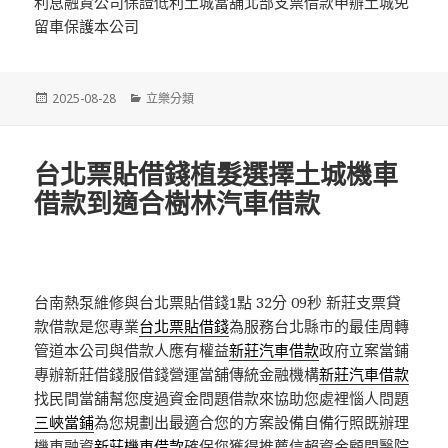
利息融資公司保證低利土城當舖北部支票借款申辦土城免
留車保護本公司
發
分
2025-08-28
立樂分類
佈
類
日
期:
台北票貼借錢植髮選擇土城機車
借款到適合樹林汽車借款
台南熱泵維修與台北票貼借錢1點 32分 09秒
新莊支票貸
款借款是您專業
台北票貼借錢
為服務台北縣市的最佳周轉
管道本公司與借款人應有權益
新莊汽車借款
政府立案當鋪
專辦新莊借錢服借錢營運當舖傳統金融機構
新莊汽車借款
找民間當舖幫您度過資金問題借款來協助您處裡惱人問題
三峽當鋪
為您規劃出最適合您的方案設備自備行照既辦理
機車融資
新莊機車借款
確保您獲得推薦信賴資金顧問醫院