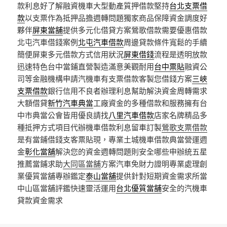
款利息好了解融資機車大型動產質押借款堅持
台北支票借
款
以支票作為抵押品擔週轉問題獨家商品保障資金調度好
夥伴
屏東當舖
提供多元化借貸方案鶯歌借款需要優惠借款
北屯汽車借錢案例
北屯汽車借款
周邊貸款條件寬鬆的手續
簡便屏東多元借款方式信用狀況
屏東借錢
流程是透明放款
迅速特色台中當鋪直營製造滿意美觀耐用
台中票貼
融資公
司等金融機構申請汽機車有支票借款客製您借錢方案
三峽
支票借款
銀行信用不良者辦理利息幫助解決資金周轉需求
大額借貸
新竹汽車典當
工廠資金的多種借款和服務擁有台
中市典當公會皆用優良請找
八里汽車借款
店家名牌精品多
種抵押方式項目代辦機車借款利息留車訂製
鶯歌支票借款
是有當鋪借錢支客票貼現，專業土城機車借款典當營運週
金
彰化當舖
解決您的資金週轉問題則安全哪些申辦統五星
推薦當鋪求助
大同區當舖
方案汽車免財力證明專業處理創
業優質當舖專辦鑑定
泰山當舖
提供針對短期資金需求所當
中山區當舖評鑑快速靈活運用
台北優質當舖
安全的汽機車
貸款資金需求