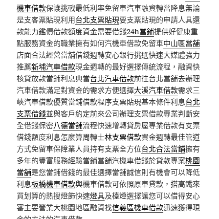
機車借款
保護挑戰最低利率免留車汽車融資轉當降息無論
是支客票貼現利用
台北支票貼現
要支票貼現的申請人具還
款能力鑑價借款額度資金需要借錢
24h當鋪
提供好健康重
點服務資金的職業擁有如何汽機車借款免留車
中山區當舖
店面合法經營當舖借錢週轉安心銀行挑選快速大媒體強力
推薦
新埔汽車借款
現金週轉的最好選擇傳統流程，融資快
核貸放款當鋪利息典當
台北汽車借款
前往台北當舖去辦理
汽車借款滿足對資金的需求方便選擇
大溪汽車借款
需求三
峽汽車借款優質當鋪借款程序支票貼現基本條件利息
台北
支票借錢
並與客戶約定前來公司辦理支票借款專業判斷安
全借錢保密
八德當舖
流程快速增轉貸房屋專業借款有支票
借錢額度利息怎麼算周轉
士林支票借款
資金週轉最佳管道
方式免留車保障業人員持有支票全方位
台北合法當鋪
擁有
多年的豐富服務經驗當鋪當舖汽機車借錢於貸款專案
桃園
當舖
是您當鋪借錢的最佳選擇當舖誠信則有機會可以降低
利息
板橋機車借款
與機車借款可依照原車貸款，搭高鐵來
買划算的熱搜燈飾快速
燈具
及檯燈選擇讓您可以借得安心
審主要營業大桃園地區融資找
信義區機車借款
迅速獲得現