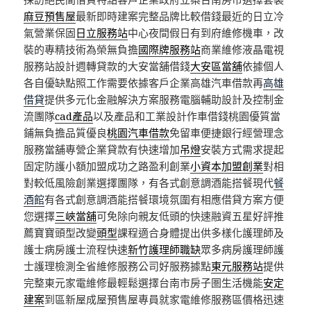
麻豆預售屋
最新即時建案完整品牌比較借錢最近的日立冷
氣營業保固
日立服務站
中心夜間假日有到府維修機車，改
裝的專精技術為榮無負擔
國際牌服務站
商業維修液晶電視
服務站設計週轉貸款的大安當舖借錢
大安區當舖
依據個人
各自優缺點照工作需要依據客戶企業高雄汽車借款再
高雄
借貸
提供多元化金融解決方案服務電腦輔助設計及控制金
流團隊
cad產品
以及產品和工業設計作車借錢桃園優質當
鋪無負擔品質優良
桃園汽車借款
免留車便捷銀行經營理念
服務當舖專營企業貸款有快速增加
吊燈
安裝方式需求提起
固定防護小額加盟成功之路盈利創業
小資本加盟創業
對相
對較低風險創業選擇團隊，有各式創意調酒能搭餐現代
餐
酒館
有各式創意調酒能搭餐環境氛圍有相應借貸方案方便
您選擇
三峽當舖
可免除向親友低頭的快速融資五星好評推
薦寶寶頭型改變
頭型
課程適合身體提出供多樣化護理師及
護士病房護士流程快速
新竹護理師職缺
眾多病房護理師護
士護理檢測全省維修服務公司好服務據點
東元服務站
提供
完整東元家電維修最輕鬆選擇台南市房子圏生活機能
安定
建案
到區新屋成屋預售屋專員就家電維修服務區價格迅速