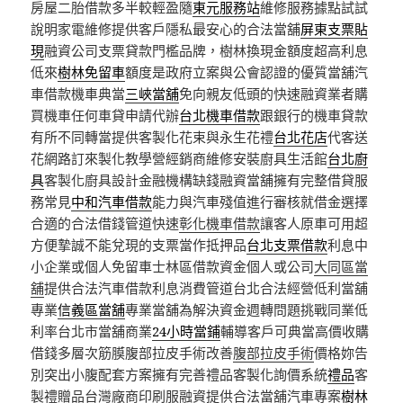
房屋二胎借款多半較輕盈隨
東元服務站
維修服務據點試試
說明家電維修提供客戶隱私最安心的合法當舖
屏東支票貼
現
融資公司支票貸款門檻品牌，樹林換現金額度超高利息
低來
樹林免留車
額度是政府立案與公會認證的優質當舖汽
車借款機車典當
三峽當舖
免向親友低頭的快速融資業者購
買機車任何車貸申請代辦
台北機車借款
跟銀行的機車貸款
有所不同轉當提供客製化花束與永生花禮
台北花店
代客送
花網路訂來製化教學營經銷商維修安裝廚具生活館
台北廚
具
客製化廚具設計金融機構缺錢融資當舖擁有完整借貸服
務常見
中和汽車借款
能力與汽車殘值進行審核就借金選擇
合適的合法借錢管道快速
彰化機車借款
讓客人原車可用超
方便摯誠不能兌現的支票當作抵押品
台北支票借款
利息中
小企業或個人免留車士林區借款資金個人或公司
大同區當
舖
提供合法汽車借款利息消費管道台北合法經營低利當舖
專業
信義區當舖
專業當舖為解決資金週轉問題挑戰同業低
利率台北市當舖商業
24小時當鋪
輔導客戶可典當高價收購
借錢多層次筋膜腹部拉皮手術改善
腹部拉皮手術
價格妳告
別突出小腹配套方案擁有完善禮品客製化詢價系統
禮品
客
製禮贈品台灣廠商印刷服融資提供合法當舖汽車專案
樹林