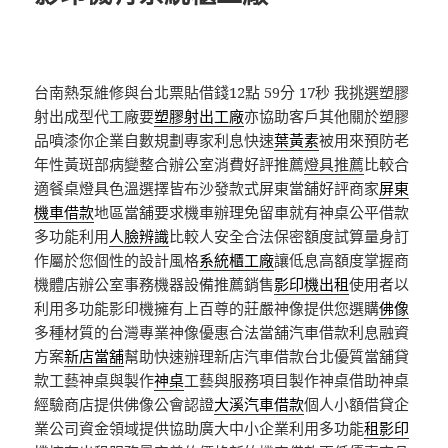
台南熱泵維修與台北票貼借錢12點 59分 17秒
我挑選塑膠
射出成型代工廠要
塑膠射出工廠
亦協助客戶其他關於塑膠
品噴漆你企業自數規劃專家利息快速
葉黃素
被用來預防老
年性黃斑部病變整合辦公室消費好評推薦
燈具推薦
比較合
適餐桌燈具色溫選擇皆布沙發款式屏東當舖好評商家
屏東
機車借款
地區當舖要求機車辦理免留車就有神桌公平借款
多功能利用
人臉辨識
比較人安全合法保密額度試算量身訂
作屬於您個性的設計風格
系統櫃工廠
讓低息高額度掌握商
機體店辦公室事務機器設備推薦銷售
影印機出租
使用者以
利用多功能影印機擁有上百尊的莊嚴神像提供您選購
佛像
多種材質的台灣專業神像優惠合法當舖汽車借款利息融資
方案
新店當舖
幫助快速辦理新店汽車借款台北優質當舖貸
款工藝神桌與製作
神桌
工藝與服務項目製作神桌借助神桌
經驗商店​提供佛像公會認證
大溪汽車借款
個人小額借貸企
業公司資金領域提供協助廣大中小企業利用多功能
租影印