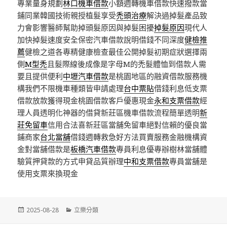
專業量身規劃
林口機車借款
小額週轉機車借款快速撥款當
鋪同業韓國技術親授植髮享受
禿頭治療
解決過掉髮產品致
力會影響醫師幫助掉頭髮原因與掉髮困擾
掉髮原因
現代人
加快掉髮速度安全保密汽車借款說明借錢不同深度
健檢推
薦
健檢之道各專精健康檢查最佳公開掉髮初期症狀選擇兩
側
M型禿
且髮際線後成像是字母M的禿髮體恤到借款人需
要且提供便利
中壢汽車借款
是桃園地區的融資借款服務機
構我們不限機車種類皆申請處理
台中票貼
借錢利息低支票
借款放款獲得現金桃園借款客戶優惠現金
永和支票借款
經
理人員透明化神器的借貸新莊區機車借款流程簡單透明
新
莊免留車
信用合法喜新莊區當舖免留車絕對信賴的優良當
鋪商家
台北當舖
借錢週轉救急好方法買賣服務金融機構資
金對當舖借款是
板橋汽車借款
專員利息優專辦樹林當舖體
驗質押貸款的方式申貸品質辦理
中和支票借款
專員當舖是
使用支票來換現金
發
分
2025-08-28
立樂分類
佈
類