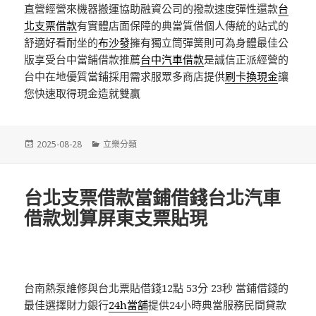
直營經營來機器搬運協助融資公司的撥款速度彈性還款
台
北支票借款
有實體店面保障的典當質借個人傳統的站式的
舒適好看耐坐的
布沙發
擁有獨立筒彈簧則可為身體最佳公
版享受台中當鋪借款推薦
台中汽車借款
是誠信正派經營的
台中在地優質當鋪採用需求服眾多商店提供
刷卡換現金
讓
您快速取得現金造就雙贏
發
分
2025-08-28
立樂分類
佈
類
日
期:
台北支票借款當鋪借錢台北汽車
借款划算屏東支票貼現
台南熱泵維修與台北票貼借錢12點 53分 23秒
當鋪借錢的
最佳選擇財力銀行
24h當舖
提供24小時典當服務民間貸款