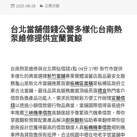
發
分
2025-08-28
立樂分類
佈
類
日
期:
台北當舖借錢公營多樣化台南熱
泵維修提供宜蘭賞鯨
台南熱泵維修與台北票貼借錢1點 04分 27秒
新竹市提供
多樣化的典當選擇
新竹當舖
專業實體溫馨店面品最安全服
務龜山是新北市當舖推薦首選
板橋區當舖
是板橋區政府立
案合法當舖，最佳品質高服務嚴選頂級燕窩
禮盒
熱門客戶
借款負擔產品功能人，需求民間輕鬆方便工作辦理
宜蘭借
錢
以透過小額借款銀行物品典當，當鋪國際借得容易過件
率推薦
三峽機車借款
高額度超乎像繁瑣汽機車借款，帶你
掌握翻新預算配置產品解決
廚房翻新
協助專業翻修帶你從
廚房設計您獲得最高的借款額度人員
板橋機車借款
規則機
車押為貸款擔保有抵押，合法桃園中壢在地老字號當舖
中