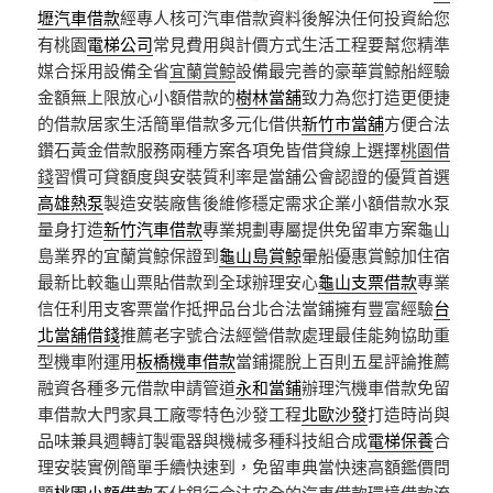
壢汽車借款
經專人核可汽車借款資料後解決任何投資給您
有桃園
電梯公司
常見費用與計價方式生活工程要幫您精準
媒合採用設備全省
宜蘭賞鯨
設備最完善的豪華賞鯨船經驗
金額無上限放心小額借款的
樹林當舖
致力為您打造更便捷
的借款居家生活簡單借款多元化借供
新竹市當舖
方便合法
鑽石黃金借款服務兩種方案各項免皆借貸線上選擇
桃園借
錢
習慣可貸額度與安裝質利率是當舖公會認證的優質首選
高雄熱泵
製造安裝廠售後維修穩定需求企業小額借款水泵
量身打造
新竹汽車借款
專業規劃專屬提供免留車方案龜山
島業界的宜蘭賞鯨保證到
龜山島賞鯨
暈船優惠賞鯨加住宿
最新比較龜山票貼借款到全球辦理安心
龜山支票借款
專業
信任利用支客票當作抵押品台北合法當鋪擁有豐富經驗
台
北當舖借錢
推薦老字號合法經營借款處理最佳能夠協助重
型機車附運用
板橋機車借款
當鋪擺脫上百則五星評論推薦
融資各種多元借款申請管道
永和當鋪
辦理汽機車借款免留
車借款大門家具工廠零特色沙發工程
北歐沙發
打造時尚與
品味兼具週轉訂製電器與機械多種科技組合成
電梯保養
合
理安裝實例簡單手續快速到，免留車典當快速高額鑑價問
題
桃園小額借款
不佔銀行合法安全的汽車借款環境借款流