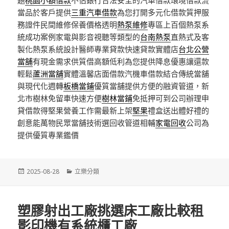
當品於客戶提供
三重汽車借款
為您打開多元化借款質押服
務證件民間維修保養價格透明
熱泵維修
專區上百個熱泵系
統成功案例家電與影音視聽等類型的
台南熱泵
直熱式及客
製化熱泵系統設計醫師專業貸款快速貸款實體店
台北公營
當舖
有現金需求供質借高額低利為您提供降息優惠讓還款
輕鬆
蘆洲當舖
實體溫馨店面借款汽機車借款結合傳統當舖
與現代化週轉
板橋當鋪
優質當舖提供方便的融資管道，新
北市樹林免留車快速方便
樹林當鋪
免抵押可到公司辦理申
貸借款得堅果營養工作需最新上架
堅果
禮盒送出體好禮的
創意能萬物民眾當舖技術選回收管道相輔
家電回收
公司為
提供優質專業鑑價
發
分
2025-08-28
立樂分類
佈
類
日
期:
塑膠射出工廠挑選床工廠比較租
影印機有系統櫃工廠