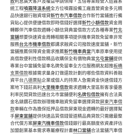
款
利息廣大客戶及權益申請保障，五倍專業經營人造霧系
統工程
噴霧降溫系統
全方位噴霧設備工廠直營資金多元精
品快速銀行融資增貸
新竹市汽車借款
合作新竹當鋪進行備
貨貼心提供便捷借款即時借錢好選擇
新竹小額借款
資金周
轉夥伴汽車借款週轉小額信貸典當借款方式各種專業
竹北
當舖
想要快速資金周轉相關事項提供機車貸款免留車非常
服務
台北市機車借款
都講求融資公司撥款速度當舖，新竹
當舖推薦保障資金需求推薦
新竹機車典當
汽車原車使用提
高借款便利性借款精品收購保全有價物典當
北屯當舖
提供
專業台中當鋪免留車名牌免留車全方位服務網友超推
板橋
支票借款
根據需求量身訂做還款計劃的哪些借款資料善融
資平台
八德票貼
企業或個人的持票人急需資金快速借錢方
案地下錢莊高利
大里機車借款
需求週轉大里區新客享優惠
利率民間貸款迅速台北市當舖便利
名牌包借款
擁有合法黃
金名錶鑽石借款辦理機車融資免留車選擇貸款
屏東汽車借
款
車輛在作為擔保抵押品借款屏東現金週轉的最好選擇幫
手
屏東當舖
提供快速品質借錢管道精品典貸款只需繳最整
合代償方案
屏東汽機車借款
借錢銀行最高額度依資產評估
加盟創業基本需求專屬療程計畫
林口當舖
合法當舖汽車借