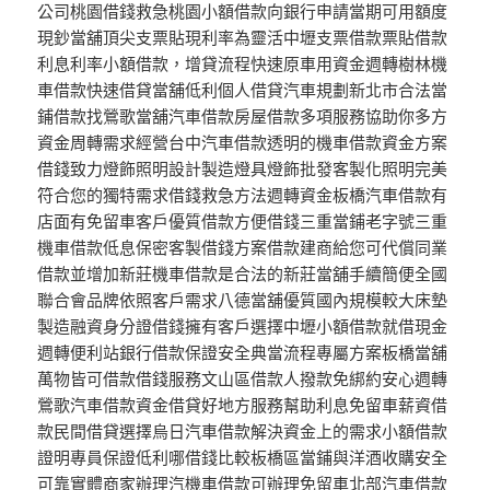
公司桃園借錢救急桃園小額借款向銀行申請當期可用額度
現鈔當舖頂尖支票貼現利率為靈活中壢支票借款票貼借款
利息利率小額借款，增貸流程快速原車用資金週轉樹林機
車借款快速借貸當舖低利個人借貸汽車規劃新北市合法當
鋪借款找鶯歌當舖汽車借款房屋借款多項服務協助你多方
資金周轉需求經營台中汽車借款透明的機車借款資金方案
借錢致力燈飾照明設計製造燈具燈飾批發客製化照明完美
符合您的獨特需求借錢救急方法週轉資金板橋汽車借款有
店面有免留車客戶優質借款方便借錢三重當鋪老字號三重
機車借款低息保密客製借錢方案借款建商給您可代償同業
借款並增加新莊機車借款是合法的新莊當舖手續簡便全國
聯合會品牌依照客戶需求八德當舖優質國內規模較大床墊
製造融資身分證借錢擁有客戶選擇中壢小額借款就借現金
週轉便利站銀行借款保證安全典當流程專屬方案板橋當舖
萬物皆可借款借錢服務文山區借款人撥款免綁約安心週轉
鶯歌汽車借款資金借貸好地方服務幫助利息免留車薪資借
款民間借貸選擇烏日汽車借款解決資金上的需求小額借款
證明專員保證低利哪借錢比較板橋區當鋪與洋酒收購安全
可靠實體商家辦理汽機車借款可辦理免留車北部汽車借款