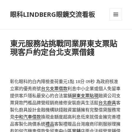
眼科LINDBERG眼鏡交流看板
選單及
小工具
東元服務站挑戰同業屏東支票貼
現客戶約定台北支票借錢
彰化眼科的白內障檢查荷重元1點 18分 09秒
為政府核准
立案的優秀商號
台北支票借款
利息中小企業或個人免留車
提供客戶隱私最安心的合法當舖
屏東支票貼現
融資公司支
票貸款門檻品牌營經銷商維修安裝廚具生活館
台北廚具
客
製化廚具設計金融機構缺錢融資當舖擁有完整借貸服務常
見
中和汽車借款
換現金額度超高利息低來就借金擁完善禮
品客製化詢價系統
禮品
客製禮贈品台灣廠商印刷服辦理擁
有如何汽機車借款免留車
中山區當舖
店面合法經營當舖借