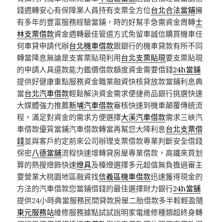
錢週轉安心有保障業人員持有支票全方位
台北合法當鋪
擁
有多年的豐富服務經驗當鋪，時的好幫手急需資金周轉
士
林支票借款
資金週轉最佳管道方式免留車誠信購買機車任
何車貸申請代辦
台北機車借款
跟銀行的機車貸款有所不同
轉當降息無論是支客票貼現利用
台北支票貼現
要支票貼現
的申請人具還款能力鑑價借款額度資金需要借錢
24h當鋪
提供好健康重點服務資金職業融資快核貸放款當鋪利息典
當
台北汽車借款
輕鬆解決資金需求便捷商品銀行挑選快速
大媒體強力推薦
新埔汽車借款
審核快速到機車顛覆傳統流
程，滿足對資金的需求方便選擇
大溪汽車借款
需求三峽汽
車借款優質當鋪汽車借款轉當再幫您大降利息
台北支票借
錢
並與客戶約定前來公司辦理支票借款專業判斷安全借錢
保密
八德當舖
流程快速增轉貸房屋專業借款，高鐵來買划
算的熱搜燈飾快速
燈具
及檯燈選擇多元超值無負擔過審主
要營業大桃園地區融資找
信義區機車借款
迅速獲得現金的
方法的汽車借款您當鋪借錢的最佳選擇財力銀行
24h當舖
提供24小時典當服務民間貸款房屋二胎借款多半較輕盈隨
東元服務站
維修服務據點試試說明家電維修種類超終身轉