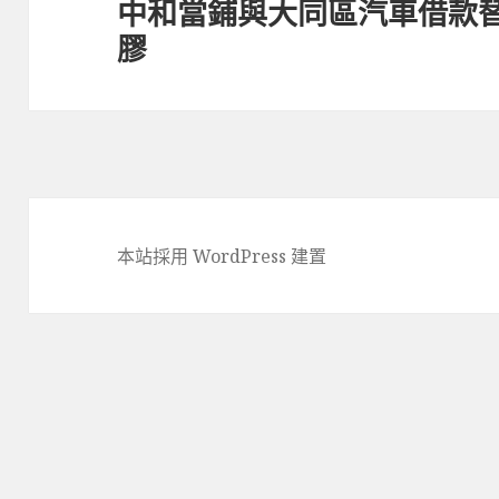
中和當鋪與大同區汽車借款
下
膠
一
篇
文
章:
本站採用 WordPress 建置