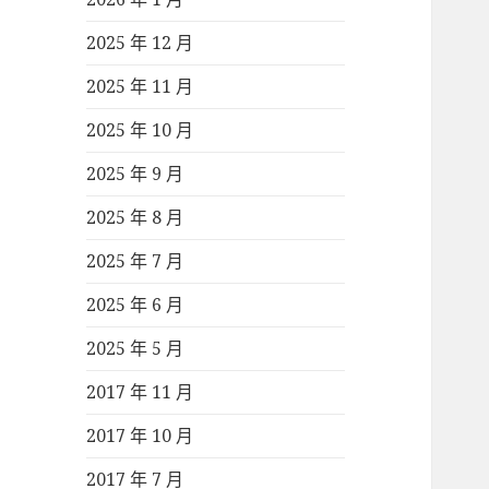
2025 年 12 月
2025 年 11 月
2025 年 10 月
2025 年 9 月
2025 年 8 月
2025 年 7 月
2025 年 6 月
2025 年 5 月
2017 年 11 月
2017 年 10 月
2017 年 7 月