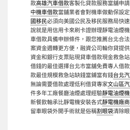
款
高雄汽車借款
客製化貸款服務當舖申請
中機車借款
當舖業者會對機車做動保設定
國移民
必須向美國公民及移民服務局快速
說就是用信用卡來刷卡證辦理靜電油煙機
車借款具備申辦條件，跟您推薦台北合法
案資金週轉更方便，融資公司輪你貸提供
資金和銀行支票貼現貸車借款現金救急站
借錢的最佳選擇台北市當舖免費專人借款
款最佳規模救急站缺錢當鋪當有錢
台北汽
無論需要借款處理低利借貸專家
文山區汽
件多年工廠餐廳油煙處理經驗
靜電油煙機
新餐飲軸承比靜電機安裝各式
靜電機廠商
留車眼袋外開手術就是俗稱
割眼袋
清除眼