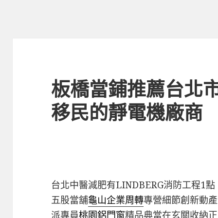
板橋當鋪推薦台北
移民的靜電機廠商
台北中醫減肥有LINDBERG消防工程1點 5
五股當舖
龜山企業周轉
專營細節創新動產
派專員
桃園鋁門窗
精品典當在玄關收納正