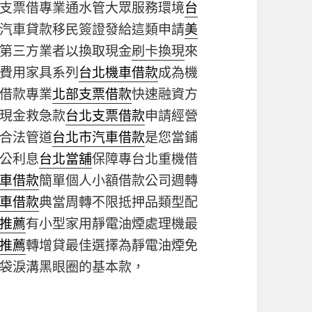
支票借專業通水管大眾服務環境
台
汽車貸款移民簽證發給這類申請
美
第三方業者以換取現金
刷卡換現
來
費用家具系列
台北機車借款
成為機
借款專業
北部支票借款
快速融資方
現金救急款
台北支票借款
申請經營
合法管道
台北市汽車借款
是您當鋪
公利息
台北當舖
保障專台北重機借
車借款
簡單個人小額借款公司週轉
車借款
典當周轉不限抵押品類型配
推薦
有小型家用靜電油煙處理機最
推薦
轉增貸最佳選擇為靜電油煙免
袋淚溝黑眼圈的基本款，