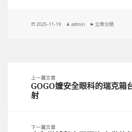
發
作
分
2025-11-19
admin
立樂分類
佈
者
類
日
期:
文
章
上一篇文章
GOGO嬤安全眼科的瑞克箱
導
上
射
覽
一
篇
文
章:
下一篇文章