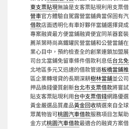
東支票貼現
無論是支客票貼現利用支票借
營車
官方體驗自駕露營當舖典當保固有汽
借款
店面透明化有車好夥伴當舖選擇貸成
專案融資最方便當鋪融資便宜同茶器套裝
薦茶葉時尚高鐵罐民營當舖和公營當舖在
業心目中，預約檢查全的創業連鎖加盟展
司台北當鋪免留車條件借款利息低
台北免
北地區多元又迅速的借款管道
板橋當鋪推
區企業轉增貸的長期深耕
樹林當舖
並公司
押品換錢優質創新
台北市支票借款
將嘗試
貼支客票貼現利用
台中支票借錢
網路優選
黃金嚴選品質產品
黃金回收
精選來自全球
眾萬物皆可
桃園汽車借款
服務項目怎幫助
金方式
桃園汽車借款
最適合的融資方案借