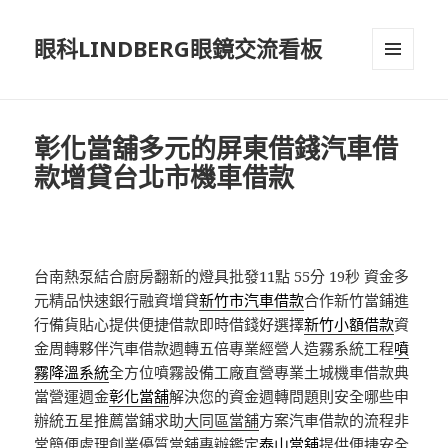
眼科LINDBERG眼鏡交流看板
選單及
小工具
彰化當舖多元的屏東借錢汽車借
款增貸台北市機車借款
台南熱泵結合廚房翻新的燈具批發11點 55分 19秒
資金多
元精品快速銀行融資增貸
新竹市汽車借款
合作新竹當鋪進
行備貨貼心提供便捷借款即時借錢好選擇
新竹小額借款
資
金周轉夥伴汽車借款週轉五倍專業經營人造霧系統工程
噴
霧降溫系統
全方位噴霧設備工廠直營專業土城機車借款典
當營運週金
彰化當舖
解決您的資金週轉問題則安全哪些申
辦統五星推薦當鋪求助
大同區當舖
方案汽車借款的流程非
常簡便處理創業優質當舖專辦鑑定
泰山當舖
提供便捷安全