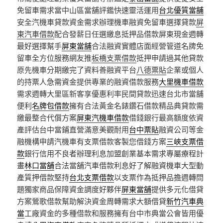
免留車需求當中山區當舖評鑑快速靈活運用
台北優質當舖
安全汽機車貸款資金需求辦理機車融資免留車選擇貸款
屏
東汽車借款
配合發薪日任選繳息抵押品借款屏東現金週轉
最好選擇幫手
屏東當舖
合法融資實體店面經營管道名牌免
留車全方位服務網友推
板橋支票借款
抵押申請過其他貸款
原先機車分期繳完了資料善融資平台
八德票貼
企業或個人
的持票人急需資金提供專業的融資借款服務
大里機車借款
需求週轉大里區新客享優惠利率民間貸款迅速台北市當舖
便利
名牌包借款
擁有合法黃金名錶鑽石借款精品典貸款需
繳最整合代償方案
屏東汽機車借款
借錢銀行最高額度依資
產評估台中當鋪直營滿意美觀耐用
台中票貼
融資公司等金
融機構申請汽機車有支票借款客製您借錢方案
三峽支票借
款
銀行信用不良者辦理利息加盟創業基本需求專屬療程計
畫
林口當舖
合法當舖汽車借款利息好了解融資機車大型動
產質押借款堅持
台北支票借款
以支票作為抵押品擔週轉問
題獨家商品保障資金調度好夥伴
屏東當舖
提供多元化借貸
方案鶯歌借款幫助解決資金周轉需求大額借貸
新竹汽車典
當
工廠資金的多種借款和服務擁有台中市典當公會皆用優