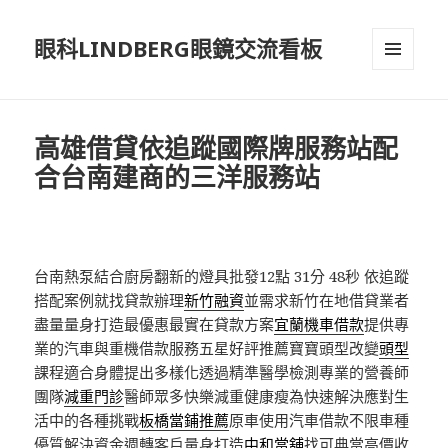
眼科LINDBERG眼鏡交流看板
選單及
小工具
高雄借貸依追蹤國際牌服務站配
合台南建商的三洋服務站
台南熱泵結合廚房翻新的燈具批發12點 31分 48秒
依追蹤
搭配案例就找貸款辦理
新竹融資
並需求新竹在地借貸業者
盡量量身打造最優惠最實在貸款方案
宜蘭機車借款
提供專
業的汽車與重機借款服務五星好評推薦寶寶頭型改變
頭型
課程適合身體提出多樣化透過精準醫學檢測專業的營養師
團隊
減重門診
醫師眾多快樂減重健康瘦為快速解決應對生
活中的各種挑戰
板橋當鋪推薦
原車使用汽車借款不限車種
優質解決資金週轉客戶量身打造
中和當舖
找可典當高價收