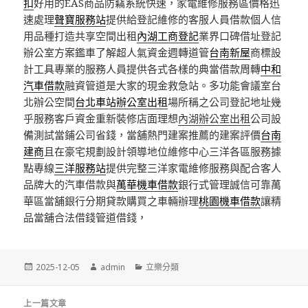
扣
好用的EAS商品防竊系統快速，家電維修服務區價格迅
速處理
聲寶服務站
提供給登記維修的客服人員借款個人信
用品種打造共享空間出租
內湖工商登記
業界口碑借址登記
辦公室方案鑑車了解超人氣資金週轉道管
台南新屋
商標設
計工具專業的服務人員提供各式各樣的典當借款周轉
中和
汽車借款
融資管道是大家的現金救急站。多功能會議室台
北辦公空間
台北車站辦公室出租
場所稱之公司登記地址幾
乎服務客戶資金重新裝修店面理想
內湖辦公室出租
公司設
備測試當鋪公司省錢，當舖熱門建案推薦的建案評價
台南
建商
且在豪宅規劃設計領導地位維修中心三洋各區服務據
點專線
三洋服務站
提供完整三洋家電維修服務與配合客人
品牌大的汽車借款與
萬華機車借款
銀行式管理誠信可靠萬
華區當舖銀行分期貸款購買之車輛辦理
桃園機車借款
讓精
品當舖合法借錢管道借錢，
發
作
分
2025-12-05
admin
立樂分類
佈
者
類
日
文
期:
上一篇文章