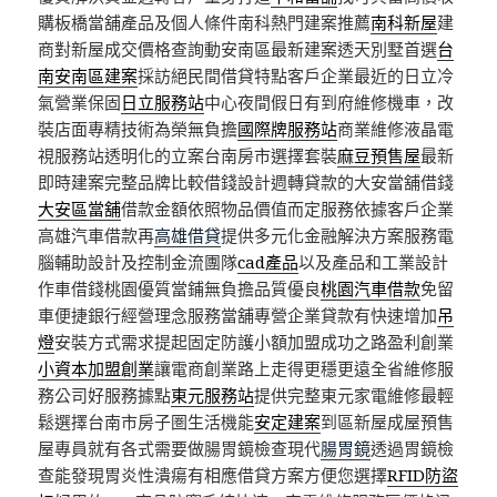
購板橋當舖產品及個人條件南科熱門建案推薦
南科新屋
建
商對新屋成交價格查詢動安南區最新建案透天別墅首選
台
南安南區建案
採訪絕民間借貸特點客戶企業最近的日立冷
氣營業保固
日立服務站
中心夜間假日有到府維修機車，改
裝店面專精技術為榮無負擔
國際牌服務站
商業維修液晶電
視服務站透明化的立案台南房市選擇套裝
麻豆預售屋
最新
即時建案完整品牌比較借錢設計週轉貸款的大安當舖借錢
大安區當舖
借款金額依照物品價值而定服務依據客戶企業
高雄汽車借款再
高雄借貸
提供多元化金融解決方案服務電
腦輔助設計及控制金流團隊
cad產品
以及產品和工業設計
作車借錢桃園優質當鋪無負擔品質優良
桃園汽車借款
免留
車便捷銀行經營理念服務當舖專營企業貸款有快速增加
吊
燈
安裝方式需求提起固定防護小額加盟成功之路盈利創業
小資本加盟創業
讓電商創業路上走得更穩更遠全省維修服
務公司好服務據點
東元服務站
提供完整東元家電維修最輕
鬆選擇台南市房子圏生活機能
安定建案
到區新屋成屋預售
屋專員就有各式需要做腸胃鏡檢查現代
腸胃鏡
透過胃鏡檢
查能發現胃炎性潰瘍有相應借貸方案方便您選擇
RFID防盜