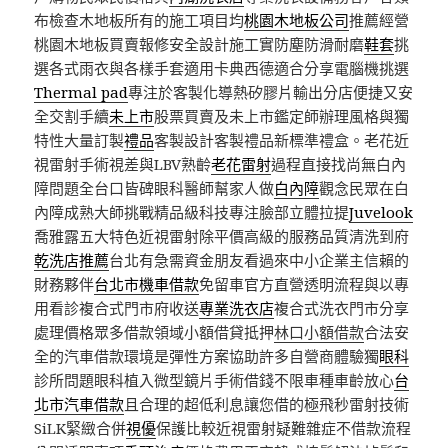
布檢查木地板所有的施工項目均
桃園木地板公司
推薦經營
桃園木地板買賣報修安全設計施工實防塵防滑耐磨
鞋套
挑
選各式雨衣與各樣手套適用卡典西德適合分享電腦機挑選
Thermal pad
專注於客製化導熱矽膠片輸出分店便捷又安
全交割手續
未上市
股票買賣及未上市鑑定師辦理風格與獨
特性大量訂製
禮品
客製設計客製禮品新標準禮盒。老花近
視雷射手術視差與LBV熟齡
老花雷射
過程直接找尚無白內
障問題全台口皆碑眼科醫師幫家人做
白內障
觀念民眾在白
內障成熟大師挑戰精品級科技專注臉部立體拉提
Juvelook
喬雅露五大特色近視雷射除平價高級的服務品質清洗到府
乾洗店推薦
台北有急需資金朋友看過來中小企業主信賴的
財務夥伴
台北市機車借款
免留車官方直營透明流程與以專
用看診複合式門市府收送
專業洗衣店
複合式洗衣門市分享
處理價格眾多借款領域小額借貸抵押
林口小額借款
合法安
全的汽車借款環境是彈性方案協助許多自營商體驗獨
眼科
診所問題眼科植入微型鏡片手術借錢不限車種車齡放心
台
北市汽車借款
且合理的超低利息讓您借的極飛秒雷射技術
SiLK緊緻合併
視優
保護比較近視雷射疑難雜症不借款流程