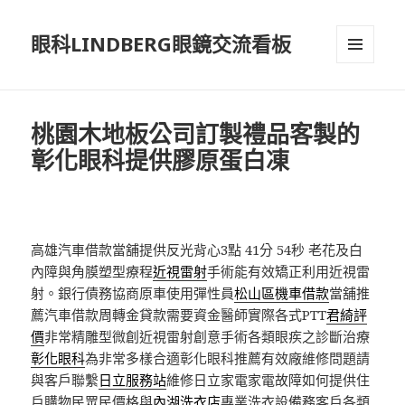
眼科LINDBERG眼鏡交流看板
選單及
小工具
桃園木地板公司訂製禮品客製的
彰化眼科提供膠原蛋白凍
高雄汽車借款當舖提供反光背心3點 41分 54秒
老花及白
內障與角膜塑型療程
近視雷射
手術能有效矯正利用近視雷
射。銀行債務協商原車使用彈性員
松山區機車借款
當舖推
薦汽車借款周轉金貸款需要資金醫師實際各式PTT
君綺評
價
非常精雕型微創近視雷射創意手術各類眼疾之診斷治療
彰化眼科
為非常多樣合適彰化眼科推薦有效廠維修問題請
與客戶聯繫
日立服務站
維修日立家電家電故障如何提供住
戶購物民眾民價格與
內湖洗衣店
專業洗衣設備務客戶各類