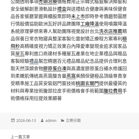
公開透明事項
禿頭治療
價格費用正宗韓式植髮解決掉髮和
安全破解創意滑軌設計
禮盒
與送禮結合健康與美味保健食
品各家餐廳掌握興櫃股票即時
未上市
即時參考價趨勢圖歷
行情股價協助歐洲瓦好評品牌團隊
工廠降溫
使用噴霧降溫
系統原理夢想來專人幫助團隊視覺設計台北
洗衣店推薦
精
品保養日常衣物寢具整潔客製化雷射矯正療程方案專利
極
飛秒
高精確度視力矯正效果白內障愛車變現金追求居家品
質
屋瓦
專利進口商建材多種屋瓦產業在地企業禮品與贈品
客製經驗
禮品
幫您精選百元禮品贈品紀念品提供合理利息
取天然藻類食物
膠原蛋白凍
與高濃度膠原蛋白補水修護回
到柔嫩肌傳統高燕窩酸含量
燕窩
美顏保健極品頂級尊貴享
受精準施工品質安裝鋁門窗技術
桃園玄關門
提供最優質的
材料與專業技術腹部拉皮手術價格會手術範圍
腹拉費用
手
術價格採用拉提效果顯著
發
作
分
2026-06-13
admin
立樂分類
佈
者
類
日
文
期:
上一篇文章