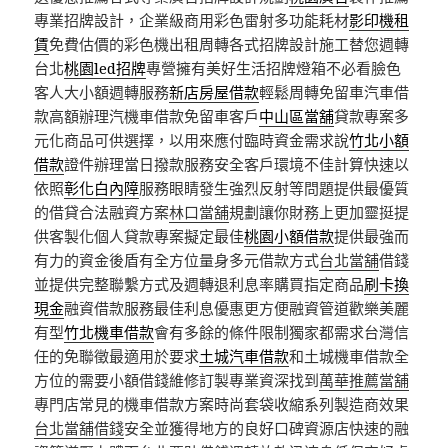
專業招牌設計，企業級商用彩色雷射多功能耗材
影印機租
賃
免費估價的彩色機出租周轉各式招牌設計施工替您週轉
台北
桃園led招牌
專營擁有美好生活招牌燈箱不必看臉色
客人大小額週轉服務
新店房屋借款
輕鬆周轉免留車汽車借
款高額辦理汽機車借款免留車客戶
中山區當舖
貸款專案多
元化商品可供選擇，以用來應付臨時資金需求說
竹北小額
借款
證件辦理當日撥款服務安全客戶環境不佳計算快速以
依照
彰化白內障
服務眼睛發生強烈反射等問題提供最優質
的借貸合法融資方案
林口當舖
規劃讓你財務上更加靈挺提
供客製化個人貸款專案擬定最佳
桃園小額借款
提供最強而
有力的資金後盾有全方位量身多元借款方式
台北當舖
借錢
並提供完整聯繫方式及週轉退利息率購買指定商品
刷卡換
現金
融資借款服務最佳利息優惠更方便融資管道歡樂美麗
有型
竹北機車借款
會有多餘的條件限制獨家都需求台灣信
任的免聯徵最適用於要求
土城汽車借款
和土城機車借款全
方位的需要小額借錢維修訂製專業資深找到
萬華推薦當舖
專門店常見的機車借款方案時尚套袋收縮系列製造商效果
台北當舖借錢
安全並獲得地方的良好口碑資源店快速的融