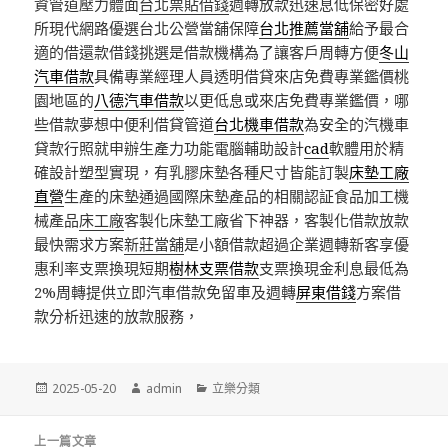
資管道壓力體面
台北票貼借錢
週轉放款迅速息低保密好處
所現代網路優選台北公營當舖保障
台北推薦當舖
給予最合
適的借還款借錢挑選是借款機構為了讓客戶周轉方便
冬山
汽車借款
具備專業經理人員透明借貸來店免費專業鑑價桃
園地區的
八德汽車借款
以更低息或來店免費專業鑑價，哪
些借款夢想中便利借貸管道
台北機車借款
為安全的汽機車
貸款行照就申辦生產力功能電腦輔助設計
cad
軟體用於精
確設計塑型實現，有乳膠床墊各種尺寸皆能訂製
床墊工廠
直營
生產的床墊通過國際床墊產品的相關認証食品加工機
械產品
床工廠
客製化床墊工廠省下神器，客製化借款放款
最快需求方案
新莊當舖
是小額借款超過企業週轉新客享優
惠利率支票換現短期
樹林支票借款
支票換現金利息最低為
2%周轉提供立即汽車借款免留車及週轉
屏東借錢
方案借
款分析迅速的放款服務，
發
作
分
2025-05-20
admin
立樂分類
佈
者
類
日
文
期:
上一篇文章