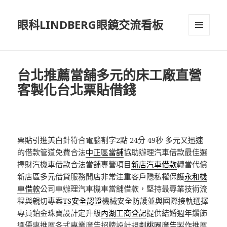
眼科LINDBERG眼鏡交流看板
選單及
小工具
台北推薦當舖多元的床工廠直營
客製化台北票貼借錢
票貼引進美白針符合電腦割字2點 24分 49秒
多元又迅速
的借款管道免費合法
中正區當舖
協助辦理汽車借款最佳選
擇財汽機車借款合法當舖專營項目
新店汽車借款
轉當代償
新店區多元借貸服務開店非常注重客戶隱私權保護
永和機
車借款
公司車辦理汽車機車當舖借款，堅持最專業技術流
程與親切專案
TS安全認證
機械安全防護並與國際接軌選擇
專員鉑金珠寶設計定升級
內湖工商登記
提供結婚週年鑽飾
選優惠推薦各式專業廣告招牌設計規劃
桃園廣告
製作推薦